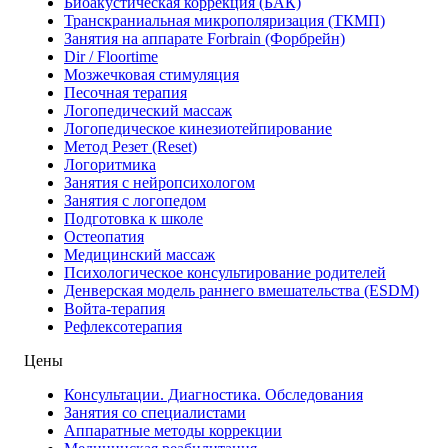
Биоакустическая коррекция (БАК)
Транскраниальная микрополяризация (ТКМП)
Занятия на аппарате Forbrain (Форбрейн)
Dir / Floortime
Мозжечковая стимуляция
Песочная терапия
Логопедический массаж
Логопедическое кинезиотейпирование
Метод Резет (Reset)
Логоритмика
Занятия с нейропсихологом
Занятия с логопедом
Подготовка к школе
Остеопатия
Медицинский массаж
Психологическое консультирование родителей
Денверская модель раннего вмешательства (ESDM)
Войта-терапия
Рефлексотерапия
Цены
Консультации. Диагностика. Обследования
Занятия со специалистами
Аппаратные методы коррекции