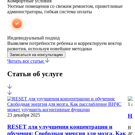
Комфортные условия
Уютные помещения со свежим ремонтом, приветливые
администраторы, гибкая система оплаты
Индивидуальный подход
Выявляем потребности ребенка и корректируем вектор
развития, используя новейшие методики
Записаться на консультацию
Читать все статьи
Статьи об услуге
1 а
23 декабря 2025
Не
RESET для улучшения концентрации и
В н
обучения: Свободная энергия для мозга. Как
дет