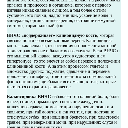
органов и процессов в организме, которые с первого
взгляда никак связаны с лицом, а тем более с этим
суставом: это почки, надпочечники, усвоение воды и
минералов, органы пищеварения, состояние иммунной
системы, гормональный фон.
ВНЧС «поддерживает» клиновидную кость
, которая
связана почти со всеми костями черепа. Клиновидная
кость – как вешалка, от состояния и положения которой
зависят равновесие и баланс всего скелета. Если ВНЧС и
его мышечный каркас находятся в одностороннем
гипертонусе, то это влечет за собой перекос в положении
клиновидной кости. А за этим процессом тянется и
множество других: поджатие, сдавление и перемена
положения гипофиза, ответственного за гормональный
фон в организме, дисбаланс всех мышц в теле, которые
пытаются сохранить равновесие.
Балансировка ВНЧС
избавляет от головной боли, боли
в шее, спине, нормализует состояние желудочно-
кишечного тракта, помогает при нарушении осанки и
сколиозе, при гайморитах и синуситах, при постоянно
стиснутых зубах, при ношении брекетов, при хлыстовой
травме, при недержании мочи, при нарушениях слуха и
зрения, при нарушениях сна.