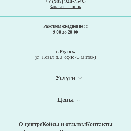
+7 (985) 920-75-93
Заказать звонок
Работаем
ежедневно:
с
9:00
до
20:00
г. Реутов,
ул. Новая, д. 3, офис 43 (3 этаж)
Услуги
Метод Томатис
Цены
Тест Векслера
Сенсорная интеграция
Консультации. Диагностика. Обследования
Биоакустическая коррекция (БАК)
О центре
Кейсы и отзывы
Контакты
Занятия со специалистами
Транскраниальная микрополяризация (ТКМП)