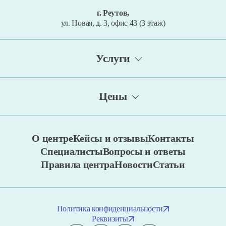
г. Реутов,
ул. Новая, д. 3, офис 43 (3 этаж)
Услуги
Метод Томатис
Цены
Тест Векслера
Сенсорная интеграция
Консультации. Диагностика. Обследования
Биоакустическая коррекция (БАК)
О центре
Кейсы и отзывы
Контакты
Занятия со специалистами
Транскраниальная микрополяризация (ТКМП)
Специалисты
Вопросы и ответы
Аппаратные методы коррекции
Правила центра
Новости
Статьи
Занятия на аппарате Forbrain (Форбрейн)
Медицинская реабилитация
Dir / Floortime
Кинезиотейпирование
Мозжечковая стимуляция
Психологическое консультирование для родителей
Политика конфиденциальности
Песочная терапия
Реквизиты