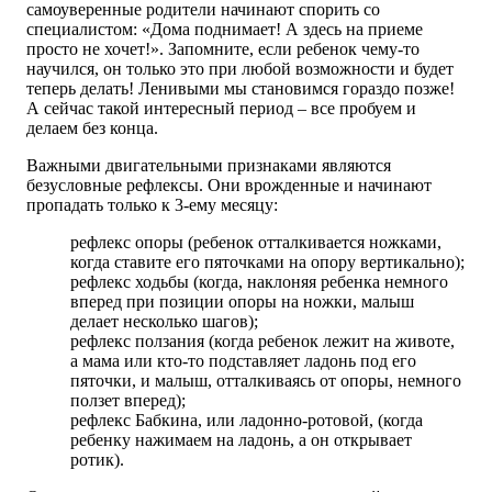
самоуверенные родители начинают спорить со
специалистом: «Дома поднимает! А здесь на приеме
просто не хочет!». Запомните, если ребенок чему-то
научился, он только это при любой возможности и будет
теперь делать! Ленивыми мы становимся гораздо позже!
А сейчас такой интересный период – все пробуем и
делаем без конца.
Важными двигательными признаками являются
безусловные рефлексы. Они врожденные и начинают
пропадать только к 3-ему месяцу:
рефлекс опоры (ребенок отталкивается ножками,
когда ставите его пяточками на опору вертикально);
рефлекс ходьбы (когда, наклоняя ребенка немного
вперед при позиции опоры на ножки, малыш
делает несколько шагов);
рефлекс ползания (когда ребенок лежит на животе,
а мама или кто-то подставляет ладонь под его
пяточки, и малыш, отталкиваясь от опоры, немного
ползет вперед);
рефлекс Бабкина, или ладонно-ротовой, (когда
ребенку нажимаем на ладонь, а он открывает
ротик).