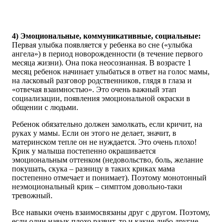
4) Эмоциональные, коммуникативные, социальные:
Первая улыбка появляется у ребенка во сне («улыбка
ангела») в период новорожденности (в течение первого
месяца жизни). Она пока неосознанная. В возрасте 1
месяц ребенок начинает улыбаться в ответ на голос мамы,
на ласковый разговор родственников, глядя в глаза и
«отвечая взаимностью». Это очень важный этап
социализации, появления эмоциональной окраски в
общении с людьми.
Ребенок обязательно должен замолкать, если кричит, на
руках у мамы. Если он этого не делает, значит, в
материнском тепле он не нуждается. Это очень плохо!
Крик у малыша постепенно окрашивается
эмоциональным оттенком (недовольство, боль, желание
покушать, скука – разницу в таких криках мама
постепенно отмечает и понимает). Поэтому монотонный
неэмоциональный крик – симптом довольно-таки
тревожный.
Все навыки очень взаимосвязаны друг с другом. Поэтому,
если один навык плохо развит, то и какие-либо другие