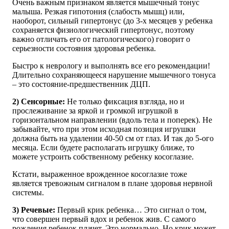
Очень важным признаком является мышечный тонус
малыша. Резкая гипотония (слабость мышц) или,
наоборот, сильный гипертонус (до 3-х месяцев у ребенка
сохраняется физиологический гипертонус, поэтому
важно отличать его от патологического) говорит о
серьезности состояния здоровья ребенка.
Быстро к неврологу и выполнять все его рекомендации!
Длительно сохраняющееся нарушение мышечного тонуса
– это состояние-предшественник ДЦП.
2) Сенсорные:
Не только фиксация взгляда, но и
прослеживание за яркой и громкой игрушкой в
горизонтальном направлении (вдоль тела и поперек). Не
забывайте, что при этом исходная позиция игрушки
должна быть на удалении 40-50 см от глаз. И так до 5-ого
месяца. Если будете располагать игрушку ближе, то
можете устроить собственному ребенку косоглазие.
Кстати, выраженное врожденное косоглазие тоже
является тревожным сигналом в плане здоровья нервной
системы.
3) Речевые:
Первый крик ребенка… Это сигнал о том,
что совершен первый вдох и ребенок жив. С самого
рождения ребенок плачет. Это нормально. Но крик может