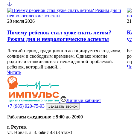
28 июля 2026
21 
Почему ребенок стал хуже спать летом?
Ка
Режим дня и неврологические аспекты
ул
Летний период традиционно ассоциируется с отдыхом,
Без
солнцем и свободным временем. Однако многие
род
родители сталкиваются с неожиданной проблемой:
стр
ребенок, который зимой...
Чит
Читать
Личный кабинет
+7 (985) 920-75-93
Заказать звонок
Работаем
ежедневно:
с
9:00
до
20:00
г. Реутов,
ул. Новая, д. 3, офис 43 (3 этаж)