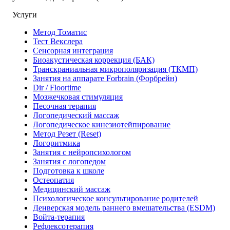
Услуги
Метод Томатис
Тест Векслера
Сенсорная интеграция
Биоакустическая коррекция (БАК)
Транскраниальная микрополяризация (ТКМП)
Занятия на аппарате Forbrain (Форбрейн)
Dir / Floortime
Мозжечковая стимуляция
Песочная терапия
Логопедический массаж
Логопедическое кинезиотейпирование
Метод Резет (Reset)
Логоритмика
Занятия с нейропсихологом
Занятия с логопедом
Подготовка к школе
Остеопатия
Медицинский массаж
Психологическое консультирование родителей
Денверская модель раннего вмешательства (ESDM)
Войта-терапия
Рефлексотерапия