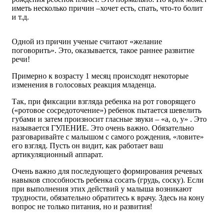
иметь несколько причин –хочет есть, спать, что-то болит
и т.д.
Одной из причин ученые считают «желание
поговорить». Это, оказывается, такое раннее развитие
речи!
Примерно к возрасту 1 месяц происходят некоторые
изменения в голосовых реакция младенца.
Так, при фиксации взгляда ребенка на рот говорящего
(«ротовое сосредоточение») ребенок пытается шевелить
губами и затем произносит гласные звуки – «а, о, у» . Это
называется ГУЛЕНИЕ. Это очень важно. Обязательно
разговаривайте с малышом с самого рождения, «ловите»
его взгляд. Пусть он видит, как работает ваш
артикуляционный аппарат.
Очень важно для последующего формирования речевых
навыков способность ребенка сосать (грудь, соску). Если
при выполнения этих действий у малыша возникают
трудности, обязательно обратитесь к врачу. Здесь на кону
вопрос не только питания, но и развития!