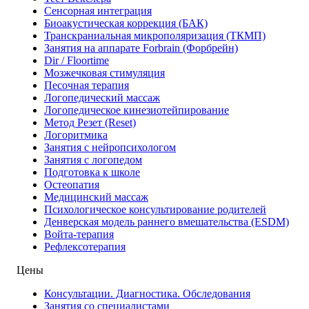
Сенсорная интеграция
Биоакустическая коррекция (БАК)
Транскраниальная микрополяризация (ТКМП)
Занятия на аппарате Forbrain (Форбрейн)
Dir / Floortime
Мозжечковая стимуляция
Песочная терапия
Логопедический массаж
Логопедическое кинезиотейпирование
Метод Резет (Reset)
Логоритмика
Занятия с нейропсихологом
Занятия с логопедом
Подготовка к школе
Остеопатия
Медицинский массаж
Психологическое консультирование родителей
Денверская модель раннего вмешательства (ESDM)
Войта-терапия
Рефлексотерапия
Цены
Консультации. Диагностика. Обследования
Занятия со специалистами