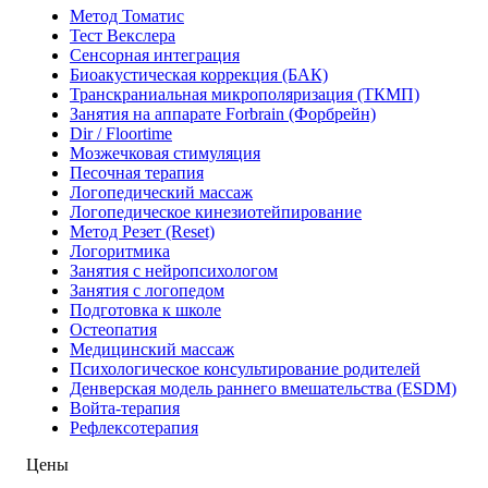
Метод Томатис
Тест Векслера
Сенсорная интеграция
Биоакустическая коррекция (БАК)
Транскраниальная микрополяризация (ТКМП)
Занятия на аппарате Forbrain (Форбрейн)
Dir / Floortime
Мозжечковая стимуляция
Песочная терапия
Логопедический массаж
Логопедическое кинезиотейпирование
Метод Резет (Reset)
Логоритмика
Занятия с нейропсихологом
Занятия с логопедом
Подготовка к школе
Остеопатия
Медицинский массаж
Психологическое консультирование родителей
Денверская модель раннего вмешательства (ESDM)
Войта-терапия
Рефлексотерапия
Цены