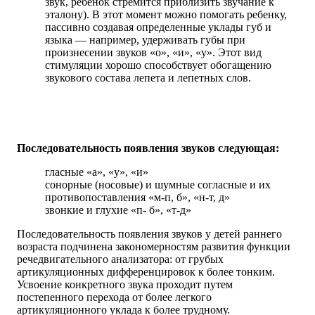
звук, ребенок стремится приблизить звучание к
эталону). В этот момент можно помогать ребенку,
пассивно создавая определенные уклады губ и
языка — например, удерживать губы при
произнесении звуков «о», «и», «у». Этот вид
стимуляции хорошо способствует обогащению
звукового состава лепета и лепетных слов.
Последовательность появления звуков следующая:
гласные «а», «у», «и»
сонорные (носовые) и шумные согласные и их
противопоставления «м-п, б», «н-т, д»
звонкие и глухие «п- б», «т-д»
Последовательность появления звуков у детей раннего
возраста подчинена закономерностям развития функции
речедвигательного анализатора: от грубых
артикуляционных дифференцировок к более тонким.
Усвоение конкретного звука проходит путем
постепенного перехода от более легкого
артикуляционного уклада к более трудному.