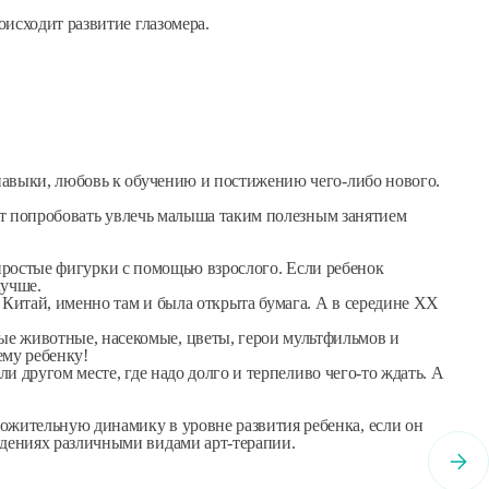
оисходит развитие глазомера.
 навыки, любовь к обучению и постижению чего-либо нового.
оит попробовать увлечь малыша таким полезным занятием
ь простые фигурки с помощью взрослого. Если ребенок
лучше.
Китай, именно там и была открыта бумага. А в середине ХХ
е животные, насекомые, цветы, герои мультфильмов и
ему ребенку!
и другом месте, где надо долго и терпеливо чего-то ждать. А
ожительную динамику в уровне развития ребенка, если он
ждениях различными видами арт-терапии.