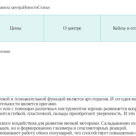
авила центра
Новости
Статьи
Цены
О центре
Кейсы и о
ования
ригами
Имя
вой и познавательной функций является арт-терапия. И сегодня м
Телефон
тельности является оригами.
 или с помощью различных инструментов хорошо развивается коор
ится гибкой, пластичной, пальцы приобретают уверенность. И эти 
ского воздействия для развития мелкой моторики. Складыванию из 
ия (ТКМП)
льцев, но и формированию глазомера и сенсомоторных реакций.
Согласен на обработку персональных данных
вешивают работу обоих полушарий, что способствует повышению об