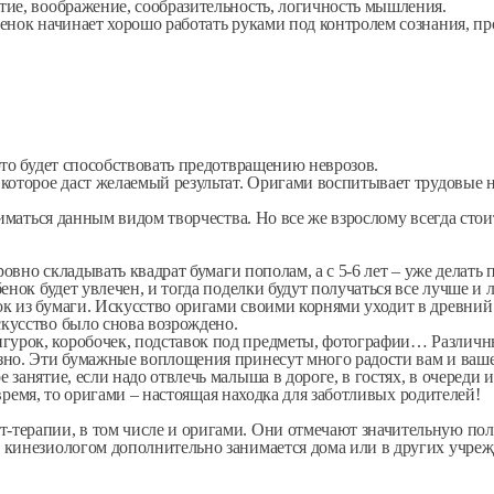
тие, воображение, сообразительность, логичность мышления.
енок начинает хорошо работать руками под контролем сознания, пр
ейн)
ля родителей
это будет способствовать предотвращению неврозов.
 которое даст желаемый результат. Оригами воспитывает трудовые
аниматься данным видом творчества. Но все же взрослому всегда ст
 ровно складывать квадрат бумаги пополам, а с 5-6 лет – уже делат
енок будет увлечен, и тогда поделки будут получаться все лучше и 
к из бумаги. Искусство оригами своими корнями уходит в древний 
кусство было снова возрождено.
урок, коробочек, подставок под предметы, фотографии… Различны
зно. Эти бумажные воплощения принесут много радости вам и ваш
анятие, если надо отвлечь малыша в дороге, в гостях, в очереди ил
е время, то оригами – настоящая находка для заботливых родителей!
терапии, в том числе и оригами. Они отмечают значительную пол
 кинезиологом дополнительно занимается дома или в других учре
е