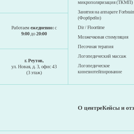
микрополяризация (ТКМП)
Занятия на аппарате Forbrai
(Форбрейн)
Dir / Floortime
Работаем
ежедневно:
с
9:00
до
20:00
Мозжечковая стимуляция
Песочная терапия
Логопедический массаж
г. Реутов,
Логопедическое
ул. Новая, д. 3, офис 43
кинезиотейпирование
(3 этаж)
О центре
Кейсы и о