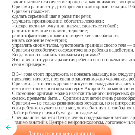
такие высшие психические процессы, как внимание, восприя
Оригами развивает у детей зрительно-моторные реакции. Реб
Занятия на аппарате Forbrain (Форбр
Психологическое консультирование д
Оригами поможет:
сделать серьезный шаг в развитии речи;
улучшить произношение, обогатить лексикон;
«раскрепостить» руку при письме, сделать ее гибкой;
Dir / Floortime
развить внимание и память, терпение;
развить фантазию, проявить творческие способности;
начать освоение геометрии;
управлять своим телом, чувствовать границы своего тела — 
Мозжечковая стимуляция
Оригами способствует сосредоточению ребенка на действии,
Когда можно начинать заниматься оригами?
Это зависит от уровня развития ребенка и от его желания з
своим примером.
Остеопатия
В 3-4 года стоит предложить и показать малышу, как следует
проявляет интерес, постепенно занятия можно усложнять, реб
Оригами — это очень древнее искусство складывания фигуро
Песочная терапия
века известным японским мастером Акирой Ёсидзавой это ис
С помощью оригами можно изготовить много интересных фиг
сказок, предметы быта… Оригами для детей очень разнообра
Оригами — не только развивающая методика, но и интересное з
Логопедический массаж
если ребенок скучает и не знает, чем себя занять в свободно
Дайте ребенку в руки бумагу, а не гаджеты!
Специалисты нашего Центра очень поддерживают методы арт-
помимо занятий в Центре с нейропсихологом, логопедом или
Логопедическое кинезиотейпировани
Записаться на консультацию