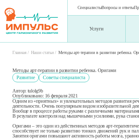
Специалисты
Вопросы и ответы
Пр
Услуги
Метод Томатис
Консультации. Диагностика. Обслед
Главная
Наши статьи
Методы арт-терапии в развитии ребенка. О
Тест Векслера
Занятия со специалистами
Методы арт-терапии в развитии ребенка. Оригами
Развитие
Советы специалиста
Сенсорная интеграция
Аппаратные методы коррекции
Автор:
tulolg9b
Опубликовано:
16 февраля 2021
Одним из «приятных» и увлекательных методов развития рече
деятельности. Очень популярным видом изобразительной дея
Биоакустическая коррекция (БАК)
Медицинская реабилитация
Вообще в процессе работы руками с различными материалами
В результате контроля над мышечными усилиями, рука станов
Оригами – это один из действенных методов арт-терапевтиче
Транскраниальная микрополяризац
Кинезиотейпирование
способствует не только развитию тонких движений рук и па
Занятия оригами повышают активность работы мозга, уравно