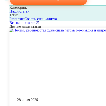
Метод Резет (Reset)
Категории:
Наши статьи
Теги:
Развитие
Советы специалиста
Логоритмика
Все наши статьи
Другие наши статьи
Занятия с нейропсихологом
Занятия с логопедом
Подготовка к школе
Медицинский массаж
Психологическое консультирование р
28 июля 2026