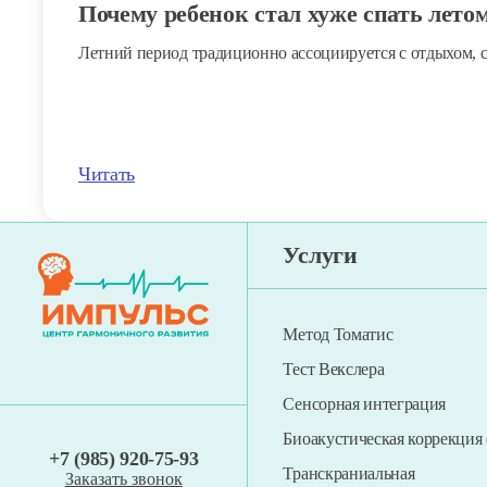
Почему ребенок стал хуже спать лето
Денверская модель раннего вмешате
Летний период традиционно ассоциируется с отдыхом, 
Войта-терапия
Рефлексотерапия
Читать
Услуги
Метод Томатис
Тест Векслера
Сенсорная интеграция
Биоакустическая коррекция
+7 (985) 920-75-93
Транскраниальная
Заказать звонок