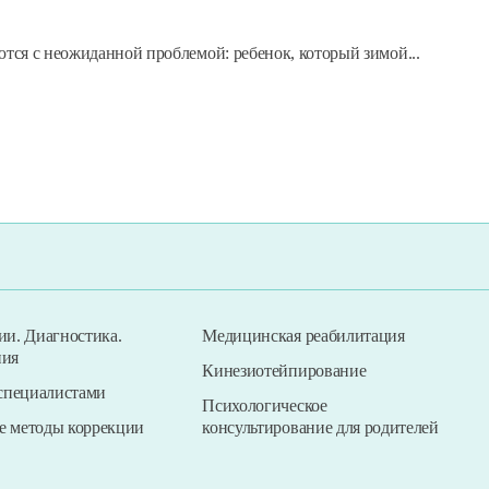
тся с неожиданной проблемой: ребенок, который зимой...
ии. Диагностика.
Медицинская реабилитация
ния
Кинезиотейпирование
 специалистами
Психологическое
е методы коррекции
консультирование для родителей