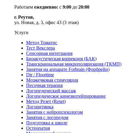
Работаем
ежедневно:
с
9:00
до
20:00
г. Реутов,
ул. Новая, д. 3, офис 43 (3 этаж)
Услуги
Метод Томатис
Тест Векслера
Сенсорная интеграция
Биоакустическая коррекция (БАК)
Транскраниальная микрополяризация (ТКМП)
Занятия на аппарате Forbrain (Форбрейн)
Dir / Floortime
Мозжечковая стимуляция
Песочная терапия
Логопедический массаж
Логопедическое кинезиотейпирование
Метод Резет (Reset)
Логоритмика
Занятия с нейропсихологом
Занятия с логопедом
Подготовка к школе
Остеопатия