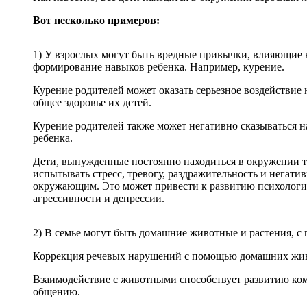
Вот несколько примеров:
Dir / Floortime
1) У взрослых могут быть вредные привычки, влияющие 
формирование навыков ребенка. Например, курение.
Мозжечковая стимуляция
Курение родителей может оказать серьезное воздействие 
общее здоровье их детей.
Остеопатия
Курение родителей также может негативно сказываться 
ребенка.
Песочная терапия
Дети, вынужденные постоянно находиться в окружении т
испытывать стресс, тревогу, раздражительность и негатив
Логопедический массаж
окружающим. Это может привести к развитию психолог
агрессивности и депрессии.
Логопедическое кинезиотейпирование
2) В семье могут быть домашние животные и растения,
Коррекция речевых нарушений с помощью домашних живо
Метод Резет (Reset)
Взаимодействие с животными способствует развитию ко
общению.
Логоритмика