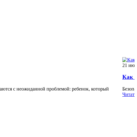
21 июл
Как г
аются с неожиданной проблемой: ребенок, который
Безопа
Читать