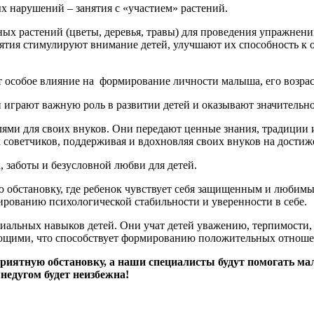
ых нарушений – занятия с «участием» растений.
х растений (цветы, деревья, травы) для проведения упражнени
анятия стимулируют внимание детей, улучшают их способность к 
ют особое влияние на формирование личности малыша, его возр
и играют важную роль в развитии детей и оказывают значительн
ями для своих внуков. Они передают ценные знания, традиции 
 советчиков, поддерживая и вдохновляя своих внуков на достиж
, заботы и безусловной любви для детей.
 обстановку, где ребенок чувствует себя защищенным и любим
ированию психологической стабильности и уверенности в себе.
иальных навыков детей. Они учат детей уважению, терпимости,
жающими, что способствует формированию положительных отнош
оприятную обстановку, а наши специалисты будут помогать м
недугом будет неизбежна!