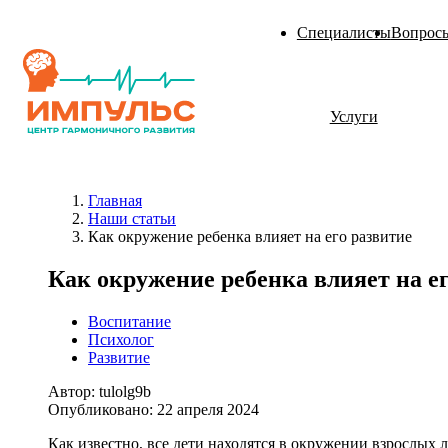
Специалисты
Вопросы
Услуги
Метод Томатис
Консультации. Диагностика. Обследования
Главная
Тест Векслера
Занятия со специалистами
Наши статьи
Как окружение ребенка влияет на его развитие
Сенсорная интеграция
Аппаратные методы коррекции
Как окружение ребенка влияет на е
Воспитание
Биоакустическая коррекция (БАК)
Медицинская реабилитация
Психолог
Развитие
Транскраниальная микрополяризация (ТКМП)
Кинезиотейпирование
Автор:
tulolg9b
Опубликовано:
22 апреля 2024
Занятия на аппарате Forbrain (Форбрейн)
Психологическое консультирование для родителей
Как известно, все дети находятся в окружении взрослых 