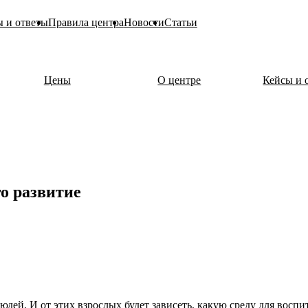
 и ответы
Правила центра
Новости
Статьи
Цены
О центре
Кейсы и 
го развитие
людей. И от этих взрослых будет зависеть, какую среду для восп