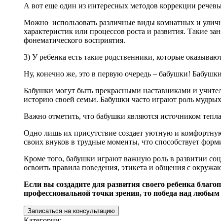
А вот еще один из интересных методов коррекции речев
Можно использовать различные виды комнатных и уличны
Занятия с нейропсихологом
характеристик или процессов роста и развития. Такие з
фонематического восприятия.
Занятия с логопедом
3) У ребенка есть такие родственники, которые оказыва
Ну, конечно же, это в первую очередь – бабушки! Бабушк
Подготовка к школе
Бабушки могут быть прекрасными наставниками и учител
историю своей семьи. Бабушки часто играют роль мудрых
Медицинский массаж
Важно отметить, что бабушки являются источником тепла
Одно лишь их присутствие создает уютную и комфортную
Психологическое консультирование родителей
своих внуков в трудные моменты, что способствует форм
Кроме того, бабушки играют важную роль в развитии соц
Денверская модель раннего вмешательства (ESDM)
освоить правила поведения, этикета и общения с окру
Если вы создадите для развития своего ребенка благ
Войта-терапия
профессиональной точки зрения, то победа над любым 
Записаться на консультацию
Рефлексотерапия
Категории: